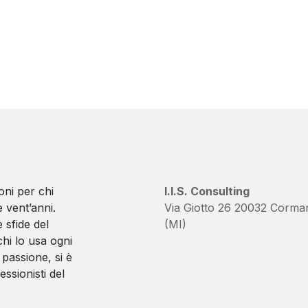
oni per chi
I.I.S. Consulting
 vent’anni.
Via Giotto 26 20032 Corma
 sfide del
(MI)
hi lo usa ogni
passione, si è
essionisti del