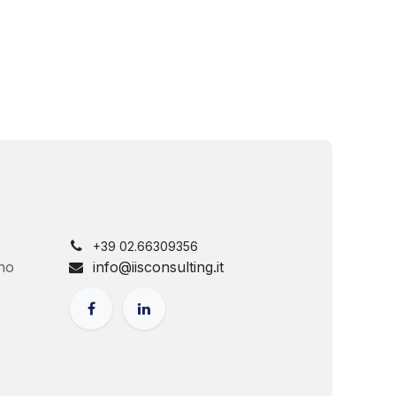
+39 02.66309356
no
info@iisconsulting.it