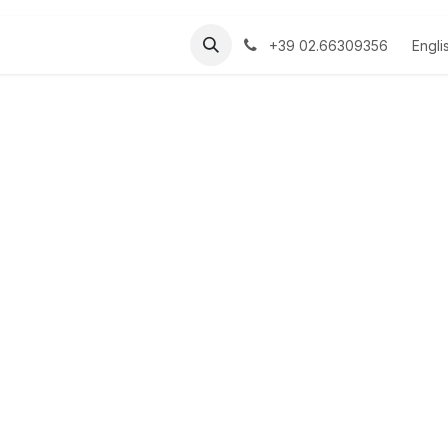
s
Manuali
Engli
+39 02.66309356