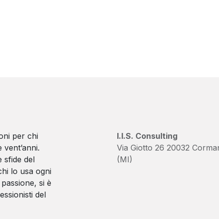
oni per chi
I.I.S. Consulting
 vent’anni.
Via Giotto 26 20032 Corma
 sfide del
(MI)
hi lo usa ogni
passione, si è
essionisti del