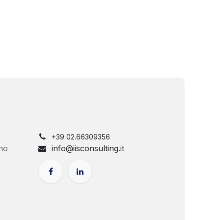
+39 02.66309356
no
info@iisconsulting.it